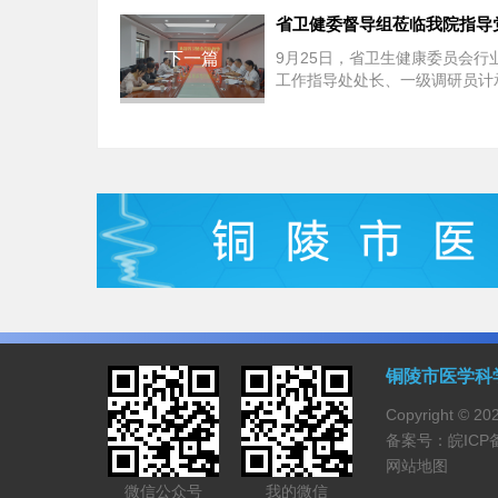
下一篇
9月25日，省卫生健康委员会行
工作指导处处长、一级调研员计
督导专家组一行，来我院开展党
专项督导。市卫健...
铜陵市医学科
Copyright 
备案号：
皖ICP
网站地图
微信公众号
我的微信