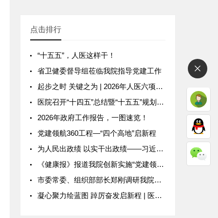
点击排行
“十五五”，人医这样干！
省卫健委督导组莅临我院指导党建工作
起步之时 关键之为 | 2026年人医六项重点工作速览
医院召开“十四五”总结暨“十五五”规划务虚会
2026年政府工作报告，一图速览！
党建领航360工程—“四个高地”启新程
为人民出政绩 以实干出政绩——习近平总书记引领全党以正确政绩观干事创业
《健康报》报道我院创新实施“党建领航360”工程 释放医院发展动能
市委常委、组织部部长郑刚调研我院基层党建工作
凝心聚力绘蓝图 踔厉奋发启新程 | 医院六届二次工代会八届二次职代会召开