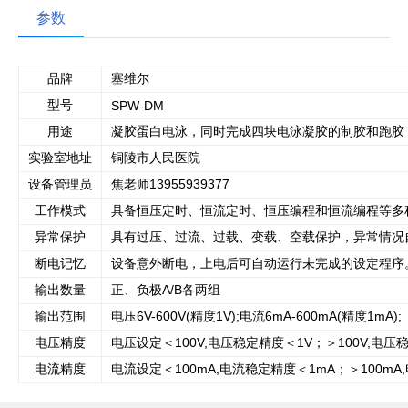
参数
品牌
塞维尔
型号
SPW-DM
用途
凝胶蛋白电泳，同时完成四块电泳凝胶的制胶和跑胶，以
实验室地址
铜陵市人民医院
设备管理员
焦老师13955939377
工作模式
具备恒压定时、恒流定时、恒压编程和恒流编程等多
异常保护
具有过压、过流、过载、变载、空载保护，异常情况
断电记忆
设备意外断电，上电后可自动运行未完成的设定程序
输出数量
正、负极A/B各两组
输出范围
电压6V-600V(精度1V);电流6mA-600mA(精度1mA);
电压精度
电压设定＜100V,电压稳定精度＜1V；＞100V,电压
电流精度
电流设定＜100mA,电流稳定精度＜1mA；＞100mA