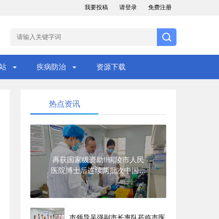
我要投稿
请登录
免费注册
站
疾病防治
资源下载
热点资讯
再获国家级资助!!铜陵市人民
医院博士后连续两批次中国博
士后科学基金
市领导吴强副市长率队莅临市医