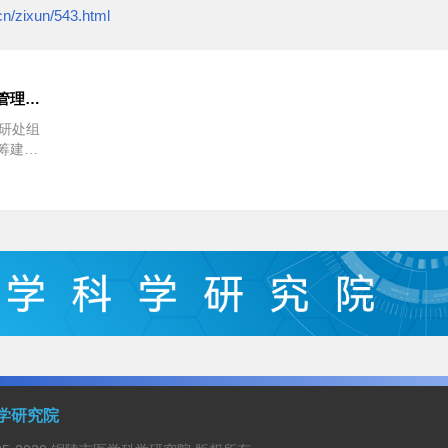
cn/zixun/543.html
市医学科学研究院筹建暨运营管理系列活动
研处组
筹建暨
号楼6
学研究院