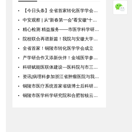
【今日头条】全省首家转化医学学会在铜成立
中安观察 | 从“新春第一会”看安徽“十五五”开局如何落子
精心检测 精益服务——市医学科学研究院基因组学与测序平台开放共享
院校联合再谱新篇！我院与安徽大学联合培养博士后工作全面启动
全省首家！铜陵市转化医学学会成立
产学研合作又添新伙伴！金域医学参建的科创中心成立
科研赋能医联体建设---医科院与市三院携手开展科研合作
资讯|病理科参加浙江省肿瘤医院与我院合作的科研项目洽谈
铜陵市医疗系统首家省级博士后科研工作站落户市人民医院
铜陵市医学科学研究院和合肥智核云析携手打造线上分析平台 赋能精准医疗发展