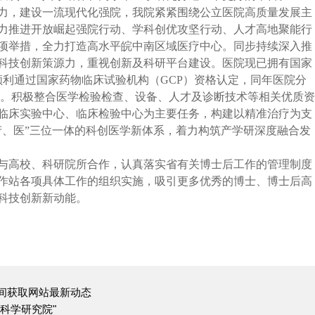
力，建设一流现代化强院，我院紧紧围绕公立医院高质量发展主
力推进开放崛起强院行动、学科创优攻坚行动、人才高地聚能行
项举措，全力打造高水平皖中南区域医疗中心。同步持续深入推
科技创新策源力，重视创新及科研平台建设。医院现已拥有国家
3年顺利通过国家药物临床试验机构（GCP）资格认定，同年医院分
牌。积极整合医学检验检查、设备、人才及诊断技术等相关优质资
临床实验中心、临床检验中心为主要任务，构建以精准治疗为支
产、医”三位一体的科创医学新体系，着力构筑产学研深度融合发
与高校、科研院所合作，认真落实省有关博士后工作的管理制度
作站各项具体工作的组织实施，吸引更多优秀的博士、博士后高
科技创新新动能。
间获取网站最新动态
科学研究院"