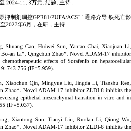
024-11, 3万元, 结题, 主持。
质子泵抑制剂调控GPR81/PUFA/ACSL1通路介导 铁死亡影
-7至2027年6月，在研，主持
g, Shuang Cao, Huiwei Sun, Yantao Chai, Xiaojuan Li,
, Bo-an Li*, Qingchun Zhao*. Novel ADAM-17 inhibitor
chemotherapeutic effects of Sorafenib on hepatocellular
; 9: 743-756 (IF=5.959).
, Xiaochun Qin, Mingyue Liu, Jingda Li, Tianshu Ren,
ao*. Novel ADAM-17 inhibitor ZLDI-8 inhibits the
eversing epithelial mesenchymal transition in vitro and in
55 (IF=5.037).
ang, Xiaotong Sun, Tianyi Liu, Ruolan Li, Qiong Wu,
ao*. Novel ADAM-17 inhibitor ZLDI-8 inhibits the