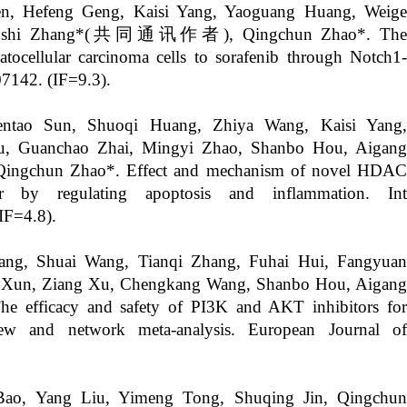
n, Hefeng Geng, Kaisi Yang, Yaoguang Huang, Weige
shi Zhang
*(共同通讯作者),
Qingchun Zhao
*. The
ocellular carcinoma cells to sorafenib through Notch1-
07142. (IF=9.3)
.
ntao Sun, Shuoqi Huang, Zhiya Wang, Kaisi Yang,
u, Guanchao Zhai, Mingyi Zhao, Shanbo Hou, Aigang
Qingchun Zhao
*. Effect and mechanism of novel HDA
er by regulating apoptosis and inflammation. Int
IF=4.8)
.
Yang,
Shuai Wang,
Tianqi Zhang,
Fuhai Hui,
Fangyua
 Xun,
Ziang Xu,
Chengkang Wang,
Shanbo Hou,
Aigang
he efficacy and safety of PI3K and AKT inhibitors fo
view and network meta-analysis. European Journal of
Bao
,
Yang Liu
,
Yimeng Tong
,
Shuqing Jin
,
Qingchu