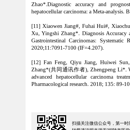
Zhao
*.Diagnostic accuracy and prognost
hepatocellular carcinoma: a Meta-analysis.
[11] Xiaowen Jiang#, Fuhai Hui#, Xiaochu
Xu, Yingshi Zhang*. Diagnosis Accuracy a
Gastrointestinal Carcinomas: Systematic
2020;11:7091-7100 (IF=4.207).
[12] Fan Feng, Qiyu Jiang, Huiwei Sun
Zhang*(共同通讯作者), Zhengpeng Li*. Which 
advanced hepatocellular carcinoma treat
Pharmacological research. 2018; 135: 89-10
扫描关注微信公众号，第一时