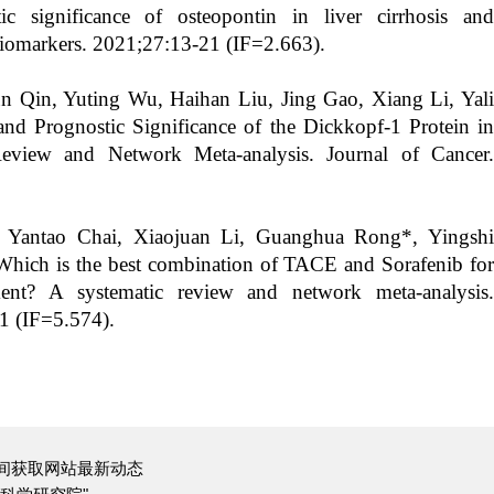
ic significance of osteopontin in liver cirrhosis and
 Biomarkers. 2021;27:13-21 (IF=2.663).
n Qin, Yuting Wu, Haihan Liu, Jing Gao, Xiang Li, Yali
nd Prognostic Significance of the Dickkopf-1 Protein in
 Review and Network Meta-analysis. Journal of Cancer.
, Yantao Chai, Xiaojuan Li, Guanghua Rong*, Yingshi
is the best combination of TACE and Sorafenib for
ment? A systematic review and network meta-analysis.
1 (IF=5.574).
间获取网站最新动态