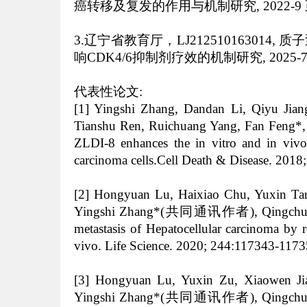
癌转移及复发的作用与机制研究, 2022-9 至 2
3.辽宁省教育厅，LJ212510163014, 
响CDK4/6抑制剂疗效的机制研究, 2025
代表性论文
:
[1] Yingshi Zhang, Dandan Li, Qiyu Jian
Tianshu Ren, Ruichuang Yang, Fan Feng*
ZLDI-8 enhances the in vitro and in vivo 
carcinoma cells.Cell Death & Disease. 2018
[2] Hongyuan Lu, Haixiao Chu, Yuxin Tan
Yingshi Zhang*(共同通讯作者), Qingchun Zh
metastasis of Hepatocellular carcinoma by r
vivo. Life Science. 2020; 244:117343-1173
[3] Hongyuan Lu, Yuxin Zu, Xiaowen Ji
Yingshi Zhang*(共同通讯作者), Qingchun Zh