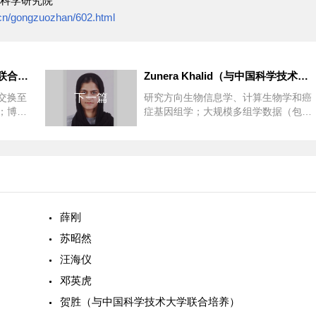
科学研究院"
.cn/gongzuozhan/602.html
徐祯彦（与中国科学技术大学联合培养）
Zunera Khalid（与中国科学技术大学联合培养）
交换至
下一篇
研究方向生物信息学、计算生物学和癌
；博士
症基因组学；大规模多组学数据（包括
进技术研
全外显子测序（WES）、全基因组测序
（WGS）和转录...
薛刚
苏昭然
汪海仪
邓英虎
贺胜（与中国科学技术大学联合培养）