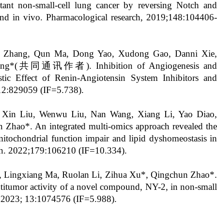
istant non-small-cell lung cancer by reversing Notch and
 and in vivo. Pharmacological research, 2019;148:104406-
 Zhang
,
Qun Ma
,
Dong Yao
,
Xudong Gao
,
Danni Xie
,
ang
*(共同通讯作者). Inhibition of Angiogenesis and
stic Effect of Renin-Angiotensin System Inhibitors and
12:829059 (IF=5.738).
,
Xin Liu
,
Wenwu Liu
,
Nan Wang
,
Xiang Li
,
Yao Diao
,
n Zhao
*. An integrated multi-omics approach revealed the
itochondrial function impair and lipid dyshomeostasis in
ch. 2022;179:106210 (IF=10.334).
, Lingxiang Ma, Ruolan Li, Zihua Xu*, Qingchun Zhao*.
antitumor activity of a novel compound, NY-2, in non-small
 2023; 13:1074576 (IF=5.988).