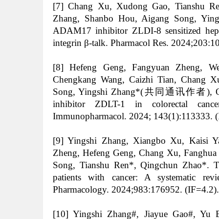
[7] Chang Xu, Xudong Gao, Tianshu Re
Zhang, Shanbo Hou, Aigang Song,
Ying
ADAM17 inhibitor ZLDI-8 sensitized hepat
integrin β-talk. Pharmacol Res. 2024;203:1
[8] Hefeng Geng, Fangyuan Zheng, We
Chengkang Wang, Caizhi Tian, Chang X
Song,
Yingshi Zhang
*(共同通讯作者),
inhibitor ZDLT-1 in colorectal canc
Immunopharmacol. 2024; 143(1):113333. (
[9]
Yingshi Zhang,
Xiangbo Xu,
Kaisi 
Zheng,
Hefeng Geng,
Chang Xu,
Fanghua
Song,
Tianshu Ren*,
Qingchun Zhao*.
T
patients with cancer: A systematic re
Pharmacology. 2024;983:176952. (IF=4.2).
[10]
Yingshi Zhang
#,
Jiayue Gao
#,
Yu 