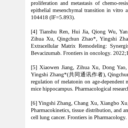
proliferation and metastasis of chemo-res
epithelial mesenchymal transition in vitro
104418 (IF=5.893).
[4] Tianshu Ren,
Hui Jia
,
Qiong Wu
,
Yan
Zihua Xu
,
Qingchun Zhao
*,
Yingshi Zh
Extracellular Matrix Remodeling: Synergi
Bevacizumab. Frontiers in oncology. 2022;
[5]
Xiaowen Jiang
,
Zihua Xu
,
Dong Yao
Yingshi Zhang
*(共同通讯作者),
Qingchu
regulation of melatonin on age-dependent m
mice hippocampus. Pharmacological resear
[6] Yingshi Zhang, Chang Xu, Xiangbo Xu
Pharmacokinetics, tissue distribution, and 
cell lung cancer.
Frontiers in Pharmacology
.