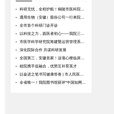
科研无忧，全程护航！铜陵市医科院科技服务平台重磅推介
通用生物（安徽）股份公司一行来院交流
全市首个科研门诊开诊
以科技之力，践医者初心——我院三位医者荣膺市“优秀科技工作者”称号
市医学科学研究院筹建暨运营管理系列活动
深化院际合作 共谋科研发展
全国第三，安徽首家！这项心梗临床研究在我院启动
校院携手促融合，优势互补育英才
以奋进之笔书写健康答卷 | 市人民医院“十四五”发展综述
全省唯一！我院图书馆获评“中国知网标杆示范单位”