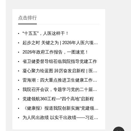
点击排行
“十五五”，人医这样干！
起步之时 关键之为 | 2026年人医六项重点工作速览
2026年政府工作报告，一图速览！
省卫健委督导组莅临我院指导党建工作
凝心聚力绘蓝图 踔厉奋发启新程 | 医院六届二次工代会八届二次职代会召开
雷海潮：四大重点推进卫生健康工作，努力实现人均80岁目标
我院召开会议，专题学习党的二十届四中全会精神
党建领航360工程—“四个高地”启新程
《健康报》报道我院创新实施“党建领航360”工程 释放医院发展动能
为人民出政绩 以实干出政绩——习近平总书记引领全党以正确政绩观干事创业