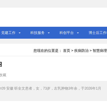
党建工作
科技服务
科创平台
博士后工作
您现在的位置是：
首页
>
疾病防治
>
智慧病理
绍
收藏
09:09 安徽 听全文患者，女，73岁，左乳肿物3年余，于2026年1月