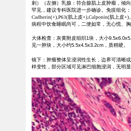
刺）（左侧）乳腺：符合腺肌上皮肿瘤，倾向
罕见，建议专科医院进一步确诊。免疫组化：ER(-),PR(-)
Cadherin(+),P63(肌上皮+),Calpo
病程中饮食睡眠尚可，二便如常，无心慌、胸
大体检查：灰黄附皮组织
1块，大小9.5x6.0
见一肿块，大小约5.5x4.5x3.2cm，质稍硬。
镜下：
肿瘤整体呈浸润性生长，边界可清晰或
样变性，部分区域可见淋巴细胞浸润，无明显