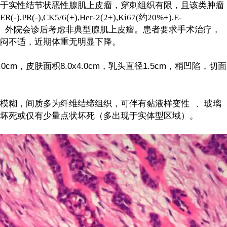
于实性结节状恶性腺肌上皮瘤，穿刺组织有限，且该类肿瘤
,CK5/6(+),Her-2(2+),Ki67(约20%+),E-
nin(肌上皮+)。外院会诊后考虑非典型腺肌上皮瘤。患者要求手术治疗，
闷不适，近期体重无明显下降。
x5.0cm，皮肤面积8.0x4.0cm，乳头直径1.5cm，稍凹陷，切面
模糊，间质多为纤维结缔组织，可伴有
黏液样变性
、玻璃
坏死或仅有少量点状坏死（多出现于实体型区域）。