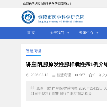
欢迎访问铜陵市医学科学研究院网站！
首 页
关于我们
资讯中心
智慧病理
讲座|乳腺原发性腺样囊性癌1例介
2026-02-12
智慧病理
967
0
加入
原创 邢益祥 铜陵智慧病理 2026年2月12日 
21日于我科住院期间行乳腺穿刺活检提