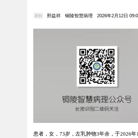
邢益祥
铜陵智慧病理
2026年2月12日 09:0
原创
患者，女，
73
岁，左乳肿物
3年余，于202