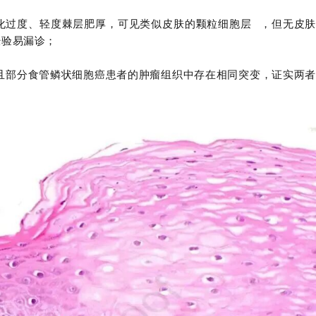
化过度、轻度棘层肥厚，可见类似皮肤的
颗粒细胞层
，但无皮肤
经验易漏诊；
且部分食管鳞状细胞癌患者的肿瘤组织中存在相同突变，证实两者