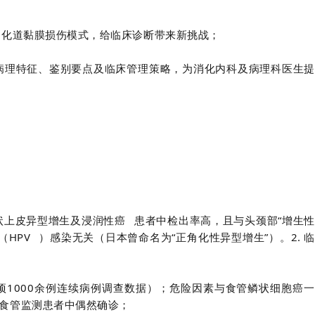
消化道黏膜损伤模式，给临床诊断带来新挑战；
病理特征、鉴别要点及临床管理策略，为消化内科及病理科医生提
状上皮异型增生及
浸润性癌
患者中检出率高，且与头颈部“增生性
（
HPV
）感染无关（日本曾命名为“正角化性异型增生”）。
2. 
一项1000余例连续病例调查数据）；危险因素与食管鳞状细胞癌一
食管监测患者中偶然确诊；