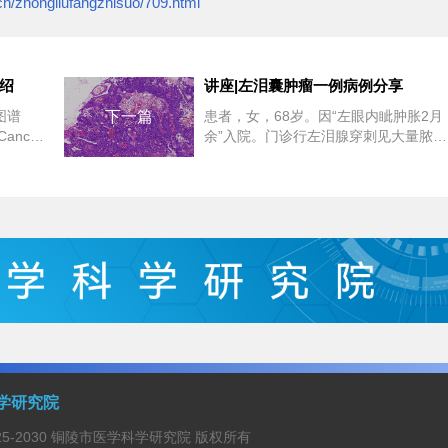
cn/zhongliufangzhisuo/709.html
介绍
讲座|左泪囊肿瘤一例病例分享
图谱
下一篇
患者，女，68岁。因“左眼内眦肿胀2月
Cancer
余”入院。门诊行左泪腺穿刺见大量脓
液。CT平扫示：左泪囊区见一稍高密度
肿块，大小1...
学研究院
© 2025-2030 铜陵市医学科学研究院 版权所有