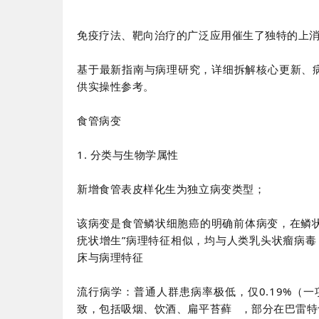
免疫疗法、靶向治疗的广泛应用催生了独特的上
基于最新指南与病理研究，详细拆解核心更新、
供实操性参考。
食管病变
1. 分类与生物学属性
新增食管表皮样化生为独立病变类型；
该病变是食管鳞状细胞癌的明确前体病变，在鳞
疣状增生”病理特征相似，均与人类乳头状瘤病毒
床与病理特征
流行病学：普通人群患病率极低，仅0.19%（
致，包括吸烟、饮酒、
扁平苔藓
，部分在巴雷特